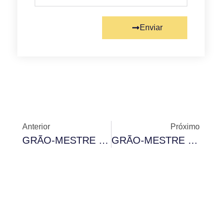
Enviar
Anterior
Próximo
GRÃO-MESTRE LANÇA CANDIDATURA A PRESIDENTE DA ZONA V, DA CMI, EM CURITIBA-Pr
GRÃO-MESTRE PARTICIPA DA EXPOMASÓNICA INTERNACIONAL EM CIUDAD DEL ESTE