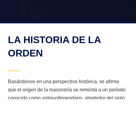
LA HISTORIA DE LA
ORDEN
Basándonos en una perspectiva histórica, se afirma
que el origen de la masonería se remonta a un período
conocido como antiguo/legendario, alrededor del siglo
V a. C., comenzando con la construcción del Templo de
Salomón. Tras este período, destacan también los
períodos medieval/operativo y moderno/especulativo.
Durante la Edad Media, los Collegia Fabrorum del