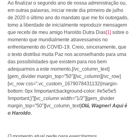
Ao finalizar o segundo ano de nossa administração ou,
em outras palavras, iniciar neste dia primeiro de julho
de 2020 o último ano do mandato que me foi outorgado,
tomo a liberdade de inicialmente reproduzir mensagem
que recebi de meu amigo Haroldo Dutra Dias
[1]
sobre o
momento que mundialmente atravessamos no
enfrentamento do COVID-19. Creio, sinceramente, que
o texto distribui muita Paz nos aconselhando para uma
das possibilidades que existem para nos bem
adequarmos a este momento.[/vc_column_text]
[gem_divider margin_top=”50″][/vc_column][/vc_row]
[vc_row css=”.vc_custom_1679078431132{margin-
bottom: 0px !important;background-color: #e5e5e5
!important;}”][vc_column width=”1/2″][gem_divider
margin_top=”50″][vc_column_text]
Olá, Wagner!
Aqui é
o Haroldo.
O momento atual pede para exercitarmos,