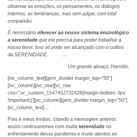
observar as emoções, os pensamentos, os diálogos
internos, as lembranças, mas sem julgar, com total
compaixão.
É necessário
oferecer ao nosso sistema imunológico
a serenidade
que ele precisa para poder trabalhar a
nosso favor. Isso só pode ser alcançado com o cultivo
da SERENIDADE. …
Um grande abraço, Haroldo.
[/vc_column_text][gem_divider margin_top=”50″]
[/vc_column][/vc_row][vc_row
css=”.vc_custom_1547452732428{margin-bottom: 0px
!important;}”][vc_column][gem_divider margin_top=”50″]
[vc_column_text]…
Pois é meus irmãos, citando a mensagem anterior,
assim continuaremos com muita
serenidade
no
enfrentamento dessa pandemia e muito atentos ao