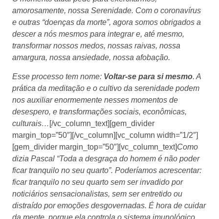
amorosamente, nossa Serenidade. Com o coronavírus
e outras “doenças da morte”, agora somos obrigados a
descer a nós mesmos para integrar e, até mesmo,
transformar nossos medos, nossas raivas, nossa
amargura, nossa ansiedade, nossa afobação.
Esse processo tem nome:
Voltar-se para si mesmo
. A
prática da meditação e o cultivo da serenidade podem
nos auxiliar enormemente nesses momentos de
desespero, e transformações sociais, econômicas,
culturais…
[/vc_column_text][gem_divider
margin_top=”50″][/vc_column][vc_column width=”1/2″]
[gem_divider margin_top=”50″][vc_column_text]
Como
dizia Pascal “Toda a desgraça do homem é não poder
ficar tranquilo no seu quarto”. Poderíamos acrescentar:
ficar tranquilo no seu quarto sem ser invadido por
noticiários sensacionalistas, sem ser entretido ou
distraído por emoções desgovernadas. É hora de cuidar
da mente, porque ela controla o sistema imunológico…