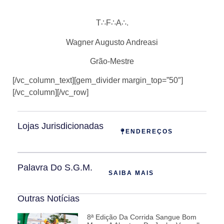
T∴F∴A∴.
Wagner Augusto Andreasi
Grão-Mestre
[/vc_column_text][gem_divider margin_top=”50″]
[/vc_column][/vc_row]
Lojas Jurisdicionadas
ENDEREÇOS
Palavra Do S.G.M.
SAIBA MAIS
Outras Notícias
8ª Edição Da Corrida Sangue Bom