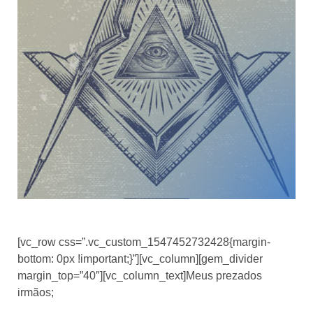
[vc_row css=”.vc_custom_1547452732428{margin-
bottom: 0px !important;}”][vc_column][gem_divider
margin_top=”40″][vc_column_text]Meus prezados
irmãos;