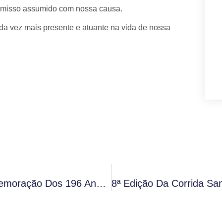
omisso assumido com nossa causa.
a vez mais presente e atuante na vida de nossa
Grão-Mestre Da GLEMS Prestigia Comemoração Dos 196 Anos Do Supremo Conselho Do Grau 33 Em Salvador.