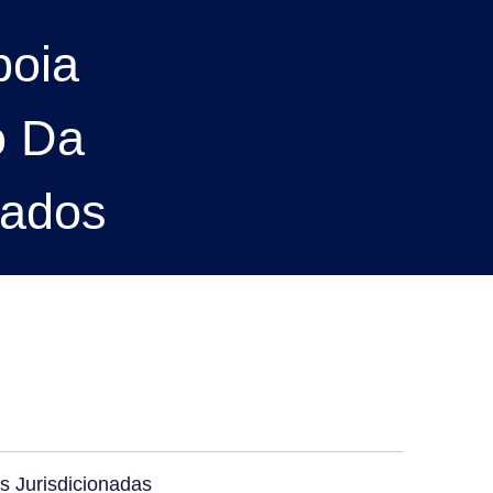
poia
o Da
rados
s Jurisdicionadas