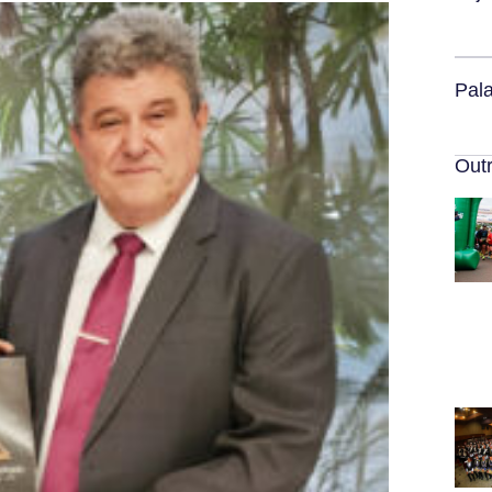
Pal
Outr