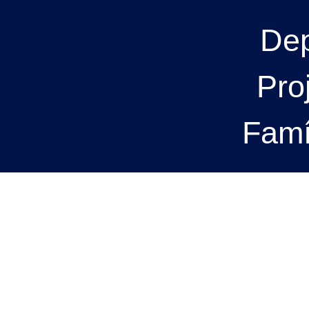
Dep
Pro
Famí