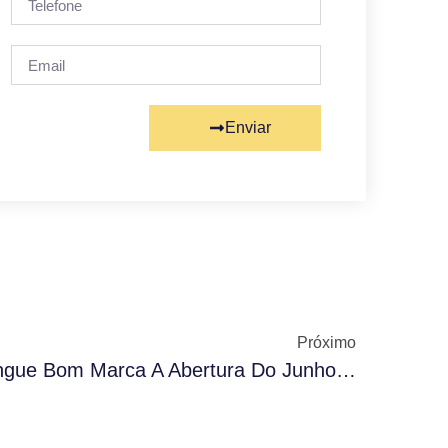
Enviar
Próximo
8ª Edição Da Corrida Sangue Bom Marca A Abertura Do Junho Vermelho Com Mais De Mil Participantes.