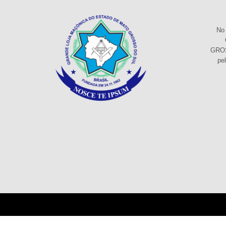
No 
GROS
pe