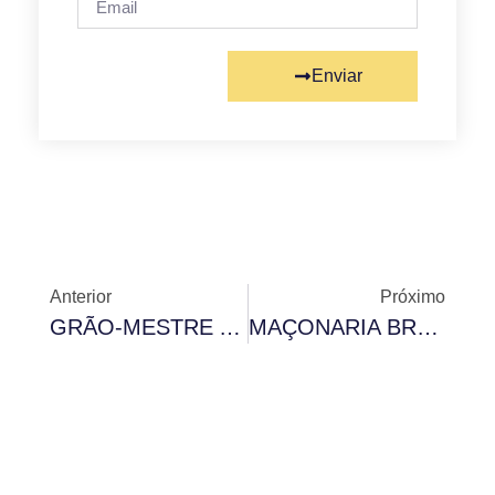
Enviar
Anterior
Próximo
GRÃO-MESTRE ADJUNTO PARTICIPA DE SESSÃO MAGNA DE INICIAÇÃO EM LOJA DO PARAGUAI
MAÇONARIA BRASILEIRA SE POSICIONA CONTRA ABORTO E DESCRIMINALIZAÇÃO DA POSSE DE DROGAS